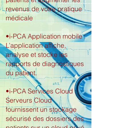
revenus de votre pratique
médicale
•i-PCA Application mobile :
L’application affiche,
analyse et stocke les
rapports de diagnostiques
du patient.
•i-PCA Services Cloud :
Serveurs Cloud
fournissent un stockage
sécurisé des dossiers des
patients sur un cloud privé