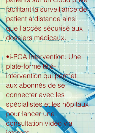
facilitant la surveillance de
patient à distance ainsi
que l’accès sécurisé aux
dossiers médicaux.
•i-PCA Intervention: Une
plate-forme télé-
intervention qui permet
aux abonnés de se
connecter avec les
spécialistes et les hôpitaux
pour lancer une
consultation vidéo via
internet.