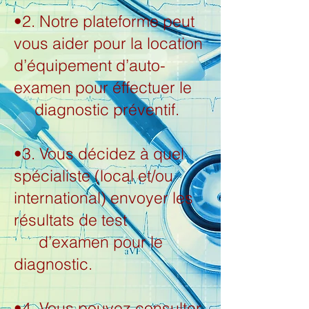
•2. Notre plateforme peut
vous aider pour la location
d’équipement d’auto-
examen pour éffectuer le
diagnostic préventif.
•3. Vous décidez à quel
spécialiste (local et/ou
international) envoyer les
résultats de test
d’examen pour le
diagnostic.
•4. Vous pouvez consulter