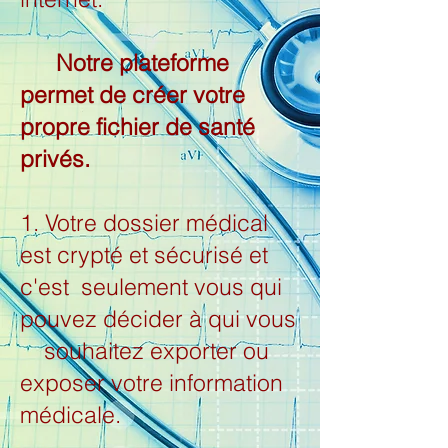
Notre plateforme
permet de créer votre
propre fichier de santé
privés.
1. Votre dossier médical
est crypté et sécurisé et
c'est seulement vous qui
pouvez décider à qui vous
souhaitez exporter ou
exposer votre information
médicale.