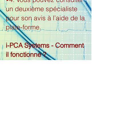
un deuxième spécialiste
pour son avis à l’aide de la
plate-forme.
i-PCA Systems - Comment
il fonctionne ?
1. Télécharger notre
application sur votre
téléphone intelligent
2. Suivez les instructions
pour l’inscription pour
ouvrir votre compte de la