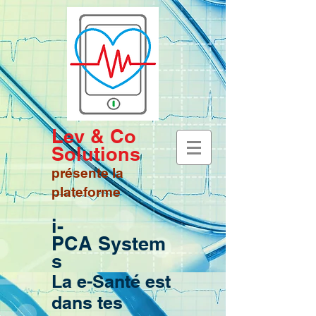
Lev & Co
Solutions
présente la
plateforme
i-
PCA
System
s
La e-Santé
est
dans tes